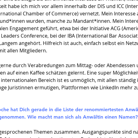
it habe ich mich vor allem innerhalb der DIS und ICC (Inte
ernational Chamber of Commerce) vernetzt. Mein Interesse
reund*innen wurden, manche zu Mandant*innen. Mein Inter
len Engagement geführt, etwa bei der Initiative ACG (Amer
 Leaders Conference, bei der IBA (International Bar Associa
angem angehört. Hilfreich ist auch, einfach selbst ein Net
t allen Mitgliedern.
 gerne durch Verabredungen zum Mittag- oder Abendessen un
en auf einen Kaffee schätzen gelernt. Eine super Möglichkei
nternationalen Bereich ist es unmöglich, mit allen ständig i
ge Juristinnen ermutigen, Plattformen wie LinkedIn mehr z
he hat Dich gerade in die Liste der renommiertesten Anwäl
fgenommen. Wie macht man sich als Anwältin einen Namen?
gesprochenen Themen zusammen. Ausgangspunkte sind natü