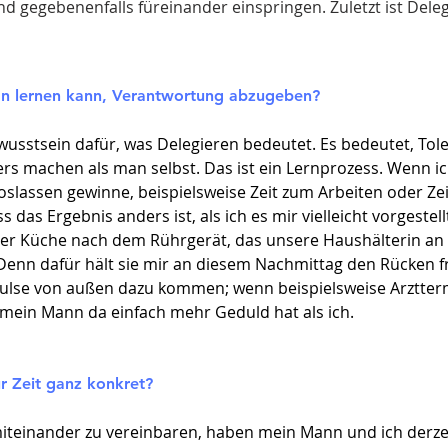
nd gegebenenfalls füreinander einspringen. Zuletzt ist Dele
an lernen kann, Verantwortung abzugeben?
ewusstsein dafür, was Delegieren bedeutet. Es bedeutet, Tol
rs machen als man selbst. Das ist ein Lernprozess. Wenn ic
slassen gewinne, beispielsweise Zeit zum Arbeiten oder Zeit
ss das Ergebnis anders ist, als ich es mir vielleicht vorgestel
der Küche nach dem Rührgerät, das unsere Haushälterin an 
 Denn dafür hält sie mir an diesem Nachmittag den Rücken f
ulse von außen dazu kommen; wenn beispielsweise Arztterm
 mein Mann da einfach mehr Geduld hat als ich.
r Zeit ganz konkret?​
iteinander zu vereinbaren, haben mein Mann und ich derzei