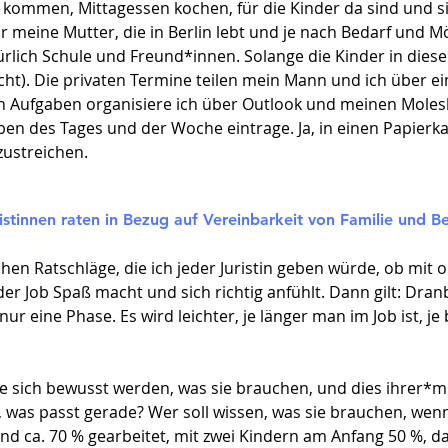
e kommen, Mittagessen kochen, für die Kinder da sind und 
eine Mutter, die in Berlin lebt und je nach Bedarf und Mög
ürlich Schule und Freund*innen. Solange die Kinder in diese
acht). Die privaten Termine teilen mein Mann und ich über
en Aufgaben organisiere ich über Outlook und meinen Mole
en des Tages und der Woche eintrage. Ja, in einen Papierkal
zustreichen.
stinnen raten in Bezug auf Vereinbarkeit von Familie und Be
ichen Ratschläge, die ich jeder Juristin geben würde, ob mit
 der Job Spaß macht und sich richtig anfühlt. Dann gilt: Dra
 nur eine Phase. Es wird leichter, je länger man im Job ist, 
.
 sie sich bewusst werden, was sie brauchen, und dies ihrer*
e, was passt gerade? Wer soll wissen, was sie brauchen, wenn
nd ca. 70 % gearbeitet, mit zwei Kindern am Anfang 50 %, d