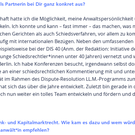
ls Partnerin bei Dir ganz konkret aus?
aft hatte ich die Möglichkeit, meine Anwaltspersönlichkei
keln. Ich konnte und kann – fast immer – das machen, was 
ichen Gerichten als auch Schiedsverfahren, vor allem zu k
ufig mit internationalen Bezügen. Neben den umfassenden 
pielsweise bei der DIS 40 (Anm. der Redaktion: Initiative d
 junge Schiedsrechtler*innen unter 40 Jahren) vernetzt und 
Berlin. Ich habe Konferenzen besucht, irgendwann selbst d
e an einer schiedsrechtlichen Kommentierung mit und unterr
tät im Rahmen des Dispute-Resolution LL.M.-Programms z
hat sich das über die Jahre entwickelt. Zuletzt bin gerade in
 ich nun weiter ein tolles Team entwickeln und fördern un
ank- und Kapitalmarktrecht. Wie kam es dazu und wem würd
chanwält*in empfehlen?