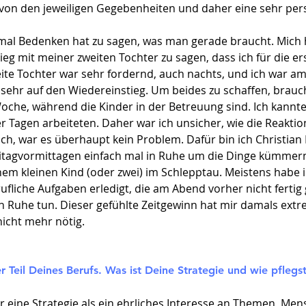
von den jeweiligen Gegebenheiten und daher eine sehr pers
stmal Bedenken hat zu sagen, was man gerade braucht. Mich
eg mit meiner zweiten Tochter zu sagen, dass ich für die ers
weite Tochter war sehr fordernd, auch nachts, und ich war a
h sehr auf den Wiedereinstieg. Um beides zu schaffen, brauch
Woche, während die Kinder in der Betreuung sind. Ich kannt
er Tagen arbeiteten. Daher war ich unsicher, wie die Reaktio
h, war es überhaupt kein Problem. Dafür bin ich Christian 
itagvormittagen einfach mal in Ruhe um die Dinge kümmern
nem kleinen Kind (oder zwei) im Schlepptau. Meistens habe i
ufliche Aufgaben erledigt, die am Abend vorher nicht ferti
n Ruhe tun. Dieser gefühlte Zeitgewinn hat mir damals ext
 nicht mehr nötig.
r Teil Deines Berufs. Was ist Deine Strategie und wie pfleg
er eine Strategie als ein ehrliches Interesse an Themen, M