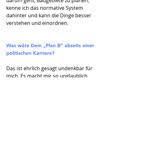
darum geht, Baugebiete zu planen,
kenne ich das normative System
dahinter und kann die Dinge besser
verstehen und einordnen.
Was wäre Dein „Plan B“ abseits einer
politischen Karriere?
Das ist ehrlich gesagt undenkbar für
mich. Es macht mir so unglaublich
viel Spaß Politikerin zu sein, dass ich
mir gar nicht vorstellen möchte,
dass dieser Traum platzt. Ich möchte
auf jeden Fall als Abgeordnete in
einem Ministerium oder im Senat
arbeiten. Im Zweifel würde ich aber
wahrscheinlich erstmal das
Referendariat und mein Zweites