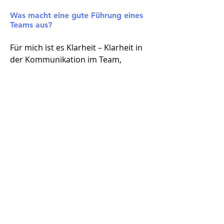
Was macht eine gute Führung eines
Teams aus?
Für mich ist es Klarheit – Klarheit in
der Kommunikation im Team,
insbesondere was die eigenen
Erwartungen und Ziele angeht. Dafür
muss man sich natürlich selbst
darüber bewusst und im Klaren sein,
welche Erwartungen und Ziele man
selbst hat. Manchmal hapert es bei
Führungskräften nämlich daran,
dass sie sich diesbezüglich selbst
noch unsicher sind – bewusst oder
unbewusst. Ohne diese innere
Klarheit, die nach außen
transportiert wird, gelingt gute
Führung aus meiner Sicht nicht.