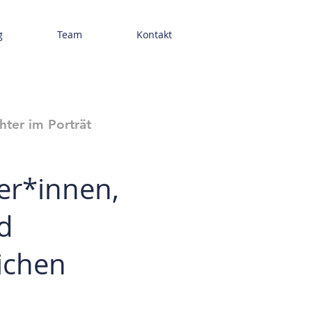
g
Team
Kontakt
hter im Porträt
er*innen,
d
ichen