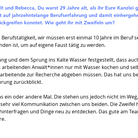
lt und Rebecca, Du warst 29 Jahre alt, als ihr Eure Kanzlei 
cht auf jahrzehntelange Berufserfahrung und damit einherge
greifen konntet. Wie geht ihr mit Zweifeln um?​
 Berufstätigkeit, wir müssen erst einmal 10 Jahre im Beruf 
den ist, um auf eigene Faust tätig zu werden.
ng und dem Sprung ins Kalte Wasser festgestellt, dass auc
xis arbeitenden Anwält*innen nur mit Wasser kochen und selb
tarbeitende zur Recherche abgeben müssen. Das hat uns be
hrung zurückblickt.
das ein oder andere Mal. Die stehen uns jedoch nicht im We
 sehr viel Kommunikation zwischen uns beiden. Die Zweifel 
hinterfragen und Dinge neu zu entdecken. Das gute am Team
re.