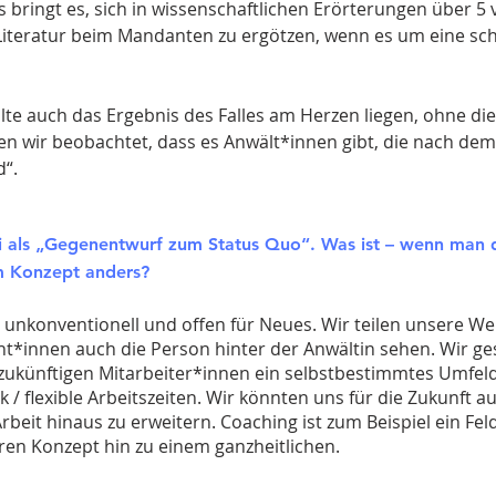
s bringt es, sich in wissenschaftlichen Erörterungen über 
iteratur beim Mandanten zu ergötzen, wenn es um eine sch
llte auch das Ergebnis des Falles am Herzen liegen, ohne di
ben wir beobachtet, dass es Anwält*innen gibt, die nach dem
“.
ei als „Gegenentwurf zum Status Quo“. Was ist – wenn man
em Konzept anders?
, unkonventionell und offen für Neues. Wir teilen unsere W
*innen auch die Person hinter der Anwältin sehen. Wir ges
 zukünftigen Mitarbeiter*innen ein selbstbestimmtes Umfeld
/ flexible Arbeitszeiten. Wir könnten uns für die Zukunft a
rbeit hinaus zu erweitern. Coaching ist zum Beispiel ein Feld
en Konzept hin zu einem ganzheitlichen.