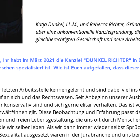
Katja Dunkel, LL.M., und Rebecca Richter, Grü
über eine unkonventionelle Kanzleigründung, die
gleichberechtigten Gesellschaft und neue Arbeit
a, Ihr habt im März 2021 die Kanzlei "DUNKEL RICHTER" in B
hen spezialisiert ist. Wie ist Euch aufgefallen, dass diese
 letzten Arbeitsstelle kennengelernt und sind dabei viel 
uf an sich und das Rechtswesen. Seit Anbeginn unserer Ausbi
er konservativ sind und sich gerne elitär verhalten. Das ist 
e Anwält*innen gilt. Diese Beobachtung und Erfahrung passt 
en und freien Lebensgestaltung, die uns oft durch Mensche
ie wir selber leben. Als wir dann immer wieder selbst Sprü
exualität ausgesetzt waren in der Jurabranche und uns beri