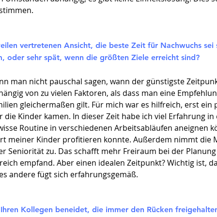
bstimmen.
ilen vertretenen Ansicht, die beste Zeit für Nachwuchs sei s
, oder sehr spät, wenn die größten Ziele erreicht sind?
nn man nicht pauschal sagen, wann der günstigste Zeitpunk
hängig von zu vielen Faktoren, als dass man eine Empfehlu
ilien gleichermaßen gilt. Für mich war es hilfreich, erst ein p
r die Kinder kamen. In dieser Zeit habe ich viel Erfahrung 
isse Routine in verschiedenen Arbeitsabläufen aneignen kö
t meiner Kinder profitieren konnte. Außerdem nimmt die Mö
r Seniorität zu. Das schafft mehr Freiraum bei der Planung 
lfreich empfand. Aber einen idealen Zeitpunkt? Wichtig ist,
lles andere fügt sich erfahrungsgemäß.
r Ihren Kollegen beneidet, die immer den Rücken freigeha