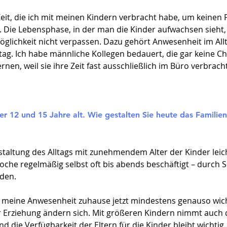
 Zeit, die ich mit meinen Kindern verbracht habe, um keinen
 Die Lebensphase, in der man die Kinder aufwachsen sieht, 
öglichkeit nicht verpassen. Dazu gehört Anwesenheit im All
ag. Ich habe männliche Kollegen bedauert, die gar keine C
ernen, weil sie ihre Zeit fast ausschließlich im Büro verbrac
der 12 und 15 Jahre alt. Wie gestalten Sie heute das Familie
staltung des Alltags mit zunehmendem Alter der Kinder leic
che regelmäßig selbst oft bis abends beschäftigt – durch 
den.
s meine Anwesenheit zuhause jetzt mindestens genauso wichti
 Erziehung ändern sich. Mit größeren Kindern nimmt auch 
nd die Verfügbarkeit der Eltern für die Kinder bleibt wichti