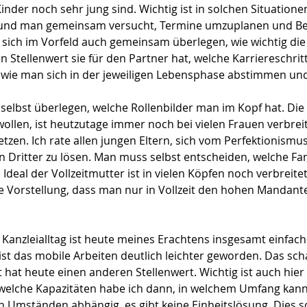
nder noch sehr jung sind. Wichtig ist in solchen Situatione
n und man gemeinsam versucht, Termine umzuplanen und Be
 sich im Vorfeld auch gemeinsam überlegen, wie wichtig die 
n Stellenwert sie für den Partner hat, welche Karriereschrit
ie man sich in der jeweiligen Lebensphase abstimmen und
selbst überlegen, welche Rollenbilder man im Kopf hat. Die 
wollen, ist heutzutage immer noch bei vielen Frauen verbreit
etzen. Ich rate allen jungen Eltern, sich vom Perfektionism
 Dritter zu lösen. Man muss selbst entscheiden, welche Fa
al der Vollzeitmutter ist in vielen Köpfen noch verbreitet. 
ie Vorstellung, dass man nur in Vollzeit den hohen Manda
 Kanzleialltag ist heute meines Erachtens insgesamt einfach
ist das mobile Arbeiten deutlich leichter geworden. Das schaf
 hat heute einen anderen Stellenwert. Wichtig ist auch hie
elche Kapazitäten habe ich dann, in welchem Umfang kann i
len Umständen abhängig, es gibt keine Einheitslösung. Dies 