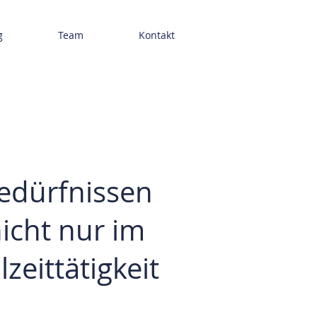
g
Team
Kontakt
edürfnissen
icht nur im
zeittätigkeit