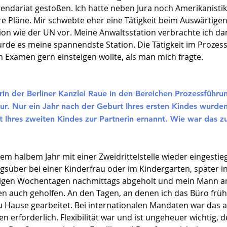
endariat gestoßen. Ich hatte neben Jura noch Amerikanistik
re Pläne. Mir schwebte eher eine Tätigkeit beim Auswärtige
ion wie der UN vor. Meine Anwaltsstation verbrachte ich d
rde es meine spannendste Station. Die Tätigkeit im Prozes
m Examen gern einsteigen wollte, als man mich fragte.
erin der Berliner Kanzlei Raue in den Bereichen Prozessführu
tur. Nur ein Jahr nach der Geburt Ihres ersten Kindes wurd
t Ihres zweiten Kindes zur Partnerin ernannt. Wie war das z
inem halbem Jahr mit einer Zweidrittelstelle wieder eingest
agsüber bei einer Kinderfrau oder im Kindergarten, später i
inigen Wochentagen nachmittags abgeholt und mein Mann a
n auch geholfen. An den Tagen, an denen ich das Büro früh
u Hause gearbeitet. Bei internationalen Mandaten war das 
n erforderlich. Flexibilität war und ist ungeheuer wichtig, 