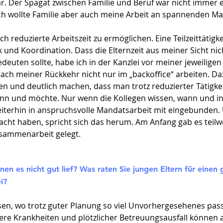
ar. Der Spagat zwischen Familie und Beruf war nicht immer e
ch wollte Familie aber auch meine Arbeit an spannenden Ma
ch reduzierte Arbeitszeit zu ermöglichen. Eine Teilzeittätigk
tik und Koordination. Dass die Elternzeit aus meiner Sicht n
euten sollte, habe ich in der Kanzlei vor meiner jeweiligen 
nach meiner Rückkehr nicht nur im „backoffice“ arbeiten. 
ben und deutlich machen, dass man trotz reduzierter Tätigk
n und möchte. Nur wenn die Kollegen wissen, wann und 
weiterhin in anspruchsvolle Mandatsarbeit mit eingebunden
cht haben, spricht sich das herum. Am Anfang gab es teilwe
Zusammenarbeit gelegt.
nen es nicht gut lief? Was raten Sie jungen Eltern für eine
i?
en, wo trotz guter Planung so viel Unvorhergesehenes pass
ere Krankheiten und plötzlicher Betreuungsausfall können 