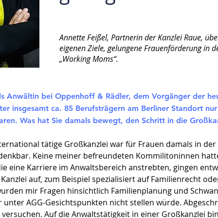
Annette Feißel, Partnerin der Kanzlei Raue, üb
eigenen Ziele, gelungene Frauenförderung in d
„Working Moms“.
 als Anwältin bei Oppenhoff & Rädler, dem Vorgänger der heu
ter insgesamt ca. 85 Berufsträgern am Berliner Standort nur
waren. Was hat Sie damals bewegt, den Schritt in die Großk
ernational tätige Großkanzlei war für Frauen damals in der 
s undenkbar. Keine meiner befreundeten Kommilitoninnen hatt
die eine Karriere im Anwaltsbereich anstrebten, gingen entw
anzlei auf, zum Beispiel spezialisiert auf Familienrecht ode
den mir Fragen hinsichtlich Familienplanung und Schwange
r unter AGG-Gesichtspunkten nicht stellen würde. Abgeschr
ch versuchen. Auf die Anwaltstätigkeit in einer Großkanzlei b