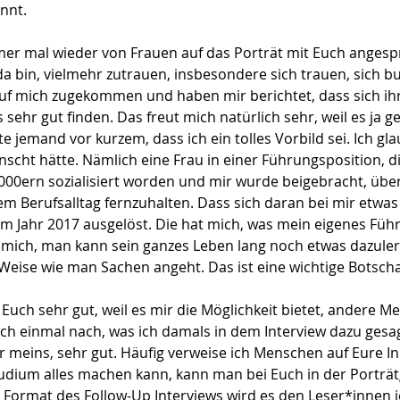
nnt.
mer mal wieder von Frauen auf das Porträt mit Euch angesp
 da bin, vielmehr zutrauen, insbesondere sich trauen, sich 
uf mich zugekommen und haben mir berichtet, dass sich ihr
sehr gut finden. Das freut mich natürlich sehr, weil es ja ge
 jemand vor kurzem, dass ich ein tolles Vorbild sei. Ich gla
nscht hätte. Nämlich eine Frau in einer Führungsposition, 
2000ern sozialisiert worden und mir wurde beigebracht, übe
 Berufsalltag fernzuhalten. Dass sich daran bei mir etwas ä
 im Jahr 2017 ausgelöst. Die hat mich, was mein eigenes Fü
r mich, man kann sein ganzes Leben lang noch etwas dazulern
Weise wie man Sachen angeht. Das ist eine wichtige Botscha
t Euch sehr gut, weil es mir die Möglichkeit bietet, andere
och einmal nach, was ich damals in dem Interview dazu gesag
r meins, sehr gut. Häufig verweise ich Menschen auf Eure Init
dium alles machen kann, kann man bei Euch in der Porträtg
Format des Follow-Up Interviews wird es den Leser*innen j