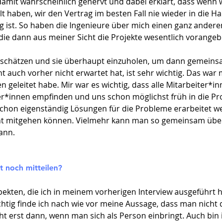
damit wahrscheinlich genervt und dabei erklärt, dass wenn w
t haben, wir den Vertrag im besten Fall nie wieder in die 
g ist. So haben die Ingenieure über mich einen ganz anderen
ie dann aus meiner Sicht die Projekte wesentlich vorangeb
chätzen und sie überhaupt einzuholen, um dann gemeinsa
 auch vorher nicht erwartet hat, ist sehr wichtig. Das war 
 geleitet habe. Mir war es wichtig, dass alle Mitarbeiter*in
er*innen empfinden und uns schon möglichst früh in die Pro
 schon eigenständig Lösungen für die Probleme erarbeitet we
ht mitgehen können. Vielmehr kann man so gemeinsam über
ann.
 noch mitteilen?
ekten, die ich in meinem vorherigen Interview ausgeführt 
tig finde ich nach wie vor meine Aussage, dass man nicht
teht erst dann, wenn man sich als Person einbringt. Auch bin