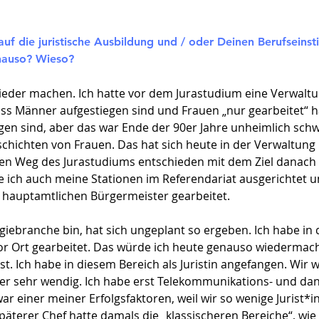
auf die juristische Ausbildung und / oder Deinen Berufseins
enauso? Wieso?
wieder machen. Ich hatte vor dem Jurastudium eine Verwal
ass Männer aufgestiegen sind und Frauen „nur gearbeitet“ h
egen sind, aber das war Ende der 90er Jahre unheimlich schw
schichten von Frauen. Das hat sich heute in der Verwaltung
en Weg des Jurastudiums entschieden mit dem Ziel danach 
e ich auch meine Stationen im Referendariat ausgerichtet
 hauptamtlichen Bürgermeister gearbeitet.
giebranche bin, hat sich ungeplant so ergeben. Ich habe in
r Ort gearbeitet. Das würde ich heute genauso wiedermache
. Ich habe in diesem Bereich als Juristin angefangen. Wir w
er sehr wendig. Ich habe erst Telekommunikations- und da
war einer meiner Erfolgsfaktoren, weil wir so wenige Jurist*
äterer Chef hatte damals die „klassischeren Bereiche“, wie A