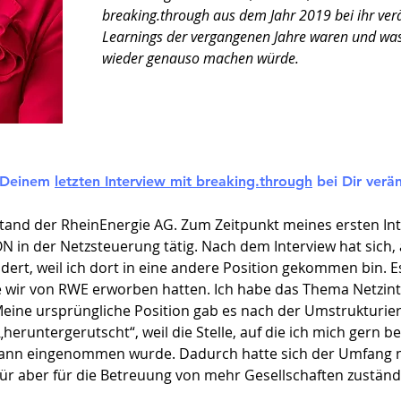
breaking.through aus dem Jahr 2019 bei ihr ver
Learnings der vergangenen Jahre waren und was
wieder genauso machen würde.
t Deinem
letzten Interview mit breaking.through
bei Dir verä
stand der RheinEnergie AG. Zum Zeitpunkt meines ersten Int
ON in der Netzsteuerung tätig. Nach dem Interview hat sich, 
ndert, weil ich dort in eine andere Position gekommen bin. 
ie wir von RWE erworben hatten. Ich habe das Thema Netzint
Meine ursprüngliche Position gab es nach der Umstrukturie
heruntergerutscht“, weil die Stelle, auf die ich mich gern 
ann eingenommen wurde. Dadurch hatte sich der Umfang 
für aber für die Betreuung von mehr Gesellschaften zuständ