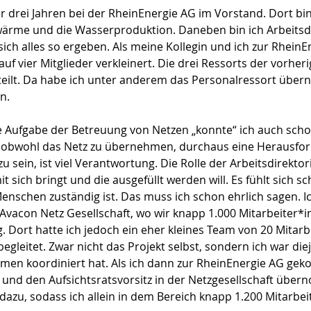
r drei Jahren bei der RheinEnergie AG im Vorstand. Dort bin
ärme und die Wasserproduktion. Daneben bin ich Arbeitsdir
sich alles so ergeben. Als meine Kollegin und ich zur Rhei
uf vier Mitglieder verkleinert. Die drei Ressorts der vorhe
eteilt. Da habe ich unter anderem das Personalressort üb
n.
e Aufgabe der Betreuung von Netzen „konnte“ ich auch scho
 obwohl das Netz zu übernehmen, durchaus eine Herausfor
 sein, ist viel Verantwortung. Die Rolle der Arbeitsdirektorin
it sich bringt und die ausgefüllt werden will. Es fühlt sich
Menschen zuständig ist. Das muss ich schon ehrlich sagen. 
Avacon Netz Gesellschaft, wo wir knapp 1.000 Mitarbeiter*i
g. Dort hatte ich jedoch ein eher kleines Team von 20 Mita
egleitet. Zwar nicht das Projekt selbst, sondern ich war die
men koordiniert hat. Als ich dann zur RheinEnergie AG gek
und den Aufsichtsratsvorsitz in der Netzgesellschaft übe
azu, sodass ich allein in dem Bereich knapp 1.200 Mitarbe