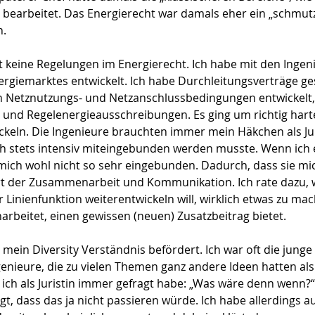
 bearbeitet. Das Energierecht war damals eher ein „schmu
n.
ast keine Regelungen im Energierecht. Ich habe mit den Inge
nergiemarktes entwickelt. Ich habe Durchleitungsverträge g
 Netznutzungs- und Netzanschlussbedingungen entwickelt, 
 und Regelenergieausschreibungen. Es ging um richtig hart
ickeln. Die Ingenieure brauchten immer mein Häkchen als Ju
ich stets intensiv miteingebunden werden musste. Wenn ich 
mich wohl nicht so sehr eingebunden. Dadurch, dass sie mi
Art der Zusammenarbeit und Kommunikation. Ich rate dazu,
r Linienfunktion weiterentwickeln will, wirklich etwas zu m
beitet, einen gewissen (neuen) Zusatzbeitrag bietet.
mein Diversity Verständnis befördert. Ich war oft die junge 
genieure, die zu vielen Themen ganz andere Ideen hatten als 
 ich als Juristin immer gefragt habe: „Was wäre denn wenn?
t, dass das ja nicht passieren würde. Ich habe allerdings 