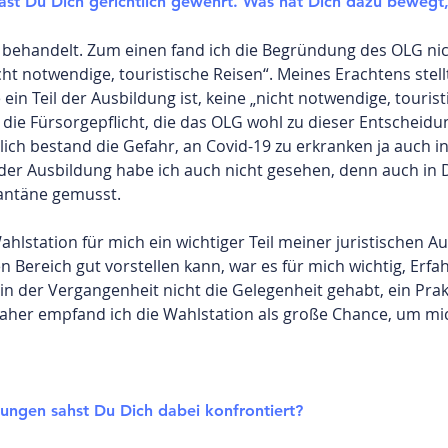
st Du Dich gerichtlich gewehrt. Was hat Dich dazu bewegt, 
t behandelt. Zum einen fand ich die Begründung des OLG nic
cht notwendige, touristische Reisen“. Meines Erachtens stell
 ein Teil der Ausbildung ist, keine „nicht notwendige, touris
, die Fürsorgepflicht, die das OLG wohl zu dieser Entschei
lich bestand die Gefahr, an Covid-19 zu erkranken ja auch i
er Ausbildung habe ich auch nicht gesehen, denn auch in D
antäne gemusst.
lstation für mich ein wichtiger Teil meiner juristischen Au
en Bereich gut vorstellen kann, war es für mich wichtig, Erf
 in der Vergangenheit nicht die Gelegenheit gehabt, ein Pr
Daher empfand ich die Wahlstation als große Chance, um mic
ungen sahst Du Dich dabei konfrontiert?