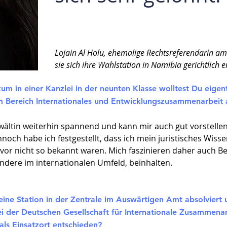
Lojain Al Holu, ehemalige Rechtsreferendarin a
sie sich ihre Wahlstation in Namibia gerichtlich 
kum in einer Kanzlei in der neunten Klasse wolltest Du eigen
 im Bereich Internationales und Entwicklungszusammenarbei
nwältin weiterhin spannend und kann mir auch gut vorstellen,
och habe ich festgestellt, dass ich mein juristisches Wis
uvor nicht so bekannt waren. Mich faszinieren daher auch B
ondere im internationalen Umfeld, beinhalten.
eine Station in der Zentrale im Auswärtigen Amt absolviert 
ei der Deutschen Gesellschaft für Internationale Zusammena
als Einsatzort entschieden?