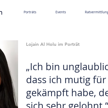
Porträts
Events
Ratvermittlun
Lojain Al Holu im Porträt
„Ich bin unglaubli
dass ich mutig für
gekämpft habe, de
sich sehr gelohnt.