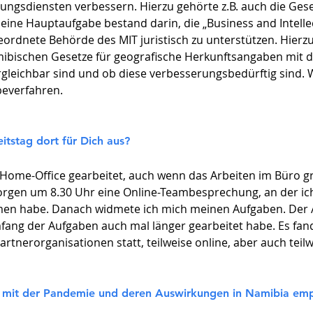
ungsdiensten verbessern. Hierzu gehörte z.B. auch die Ges
ne Hauptaufgabe bestand darin, die „Business and Intellec
eordnete Behörde des MIT juristisch zu unterstützen. Hierz
amibischen Gesetze für geografische Herkunftsangaben mi
gleichbar sind und ob diese verbesserungsbedürftig sind. W
beverfahren.
itstag dort für Dich aus?
Home-Office gearbeitet, auch wenn das Arbeiten im Büro gr
orgen um 8.30 Uhr eine Online-Teambesprechung, an der i
n habe. Danach widmete ich mich meinen Aufgaben. Der Arb
mfang der Aufgaben auch mal länger gearbeitet habe. Es fa
tnerorganisationen statt, teilweise online, aber auch teilw
mit der Pandemie und deren Auswirkungen in Namibia em