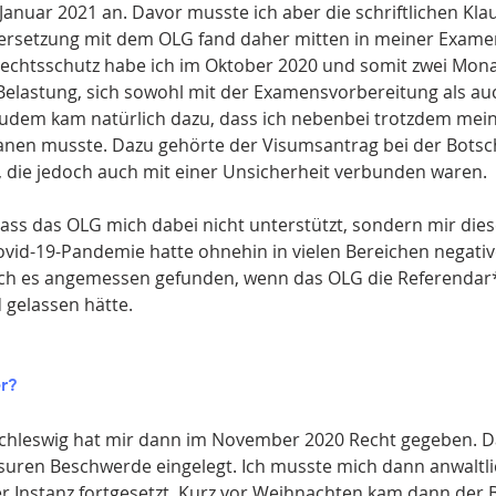
Januar 2021 an. Davor musste ich aber die schriftlichen K
ersetzung mit dem OLG fand daher mitten in meiner Exame
 Rechtsschutz habe ich im Oktober 2020 und somit zwei Mon
 Belastung, sich sowohl mit der Examensvorbereitung als a
 Zudem kam natürlich dazu, dass ich nebenbei trotzdem mei
anen musste. Dazu gehörte der Visumsantrag bei der Botsch
, die jedoch auch mit einer Unsicherheit verbunden waren.
dass das OLG mich dabei nicht unterstützt, sondern mir die
Covid-19-Pandemie hatte ohnehin in vielen Bereichen negat
ich es angemessen gefunden, wenn das OLG die Referendar
 gelassen hätte.
r?
chleswig hat mir dann im November 2020 Recht gegeben. D
usuren Beschwerde eingelegt. Ich musste mich dann anwaltli
er Instanz fortgesetzt. Kurz vor Weihnachten kam dann der 