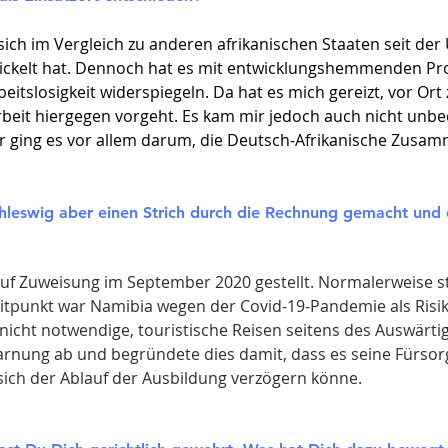
 sich im Vergleich zu anderen afrikanischen Staaten seit der
ickelt hat. Dennoch hat es mit entwicklungshemmenden Pr
eitslosigkeit widerspiegeln. Da hat es mich gereizt, vor Ort
it hiergegen vorgeht. Es kam mir jedoch auch nicht unbed
ir ging es vor allem darum, die Deutsch-Afrikanische Zusa
chleswig aber einen Strich durch die Rechnung gemacht und
uf Zuweisung im September 2020 gestellt. Normalerweise st
eitpunkt war Namibia wegen der Covid-19-Pandemie als Risik
nicht notwendige, touristische Reisen seitens des Auswärt
rnung ab und begründete dies damit, dass es seine Fürso
sich der Ablauf der Ausbildung verzögern könne.