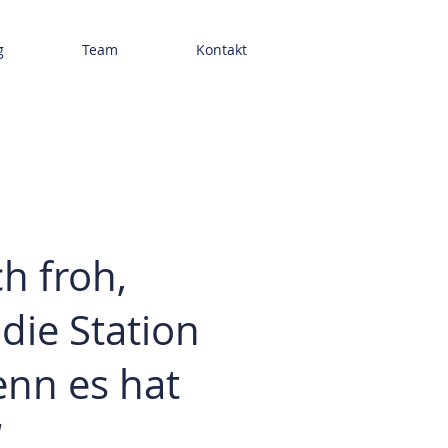
g
Team
Kontakt
ch froh,
 die Station
nn es hat
“