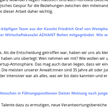
ogisches Gespür für die Beziehungen zwischen den miteina
ei dieser Arbeit daher wichtig.
6-köpfigen Team aus der Kanzlei Friedrich Graf von Westpha
der Wirtschaftskanzlei ADVANT Beiten mitgegründet. Wie wa
. Als die Entscheidung getroffen war, haben wir uns als kl
aben uns überlegt: Wen nehmen wir mit? Wie wollen wir un
tartup-Atmosphäre. Das mag auch daran liegen, dass wir ei
 Die meisten unserer Anwält:innen sind 35 Jahre alt oder j
er intensiver war als alles, was wir bis dato kannten und er 
Menschen in Führungspositionen Deiner Meinung nach junge
ge Talente dazu zu ermutigen, neue Verantwortungsbereich