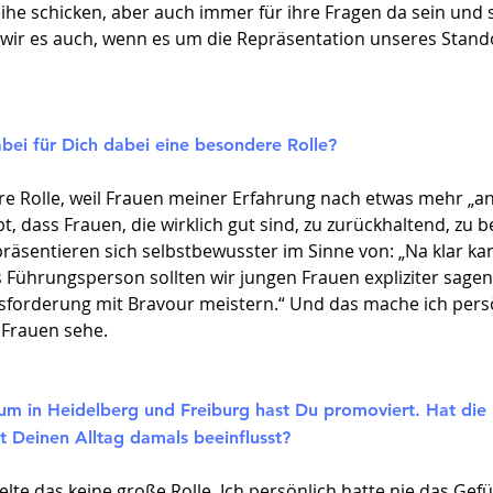
eihe schicken, aber auch immer für ihre Fragen da sein und s
n wir es auch, wenn es um die Repräsentation unseres Stan
bei für Dich dabei eine besondere Rolle?
dere Rolle, weil Frauen meiner Erfahrung nach etwas mehr „
t, dass Frauen, die wirklich gut sind, zu zurückhaltend, zu b
räsentieren sich selbstbewusster im Sinne von: „Na klar kan
ls Führungsperson sollten wir jungen Frauen expliziter sagen:
sforderung mit Bravour meistern.“ Und das mache ich persö
 Frauen sehe.
ium in Heidelberg und Freiburg hast Du promoviert. Hat die
t Deinen Alltag damals beeinflusst?
lte das keine große Rolle. Ich persönlich hatte nie das Ge