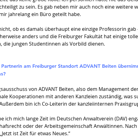
teiligt zu sein. Es gab neben mir auch noch eine weitere w
 mir jahrelang ein Büro geteilt habe.
nicht, ob es damals überhaupt eine einzige Professorin gab –
cherweise anders und die Freiburger Fakultät hat einige toll
, die jungen Studentinnen als Vorbild dienen
.
s Partnerin am Freiburger Standort ADVANT Beiten übernim
as?
ngsausschuss von ADVANT Beiten, also dem Management der K
nale Kooperationen mit anderen Kanzleien zuständig, was 
 Außerdem bin ich Co-Leiterin der kanzleiinternen Praxisgr
be ich mich lange Zeit im Deutschen Anwaltverein (DAV) eng
chafsrecht oder der Arbeitsgemeinschaft Anwältinnen. Nach
Jetzt ist Zeit für etwas Neues.“