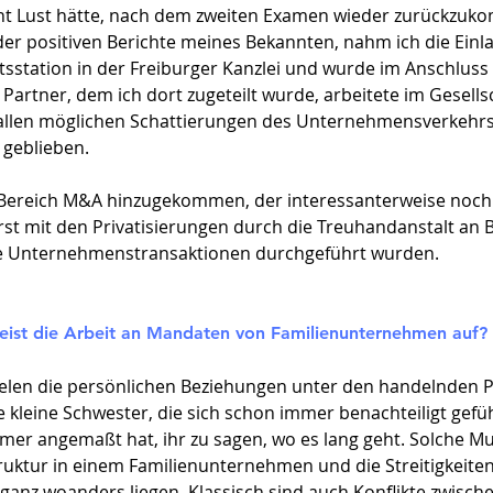
icht Lust hätte, nach dem zweiten Examen wieder zurückzu
der positiven Berichte meines Bekannten, nahm ich die Einla
tsstation in der Freiburger Kanzlei und wurde im Anschlus
rtner, dem ich dort zugeteilt wurde, arbeitete im Gesells
llen möglichen Schattierungen des Unternehmensverkehrs.
 geblieben.
 Bereich M&A hinzugekommen, der interessanterweise noch re
st mit den Privatisierungen durch die Treuhandanstalt an
ile Unternehmenstransaktionen durchgeführt wurden.
ist die Arbeit an Mandaten von Familienunternehmen auf?
elen die persönlichen Beziehungen unter den handelnden P
ie kleine Schwester, die sich schon immer benachteiligt gef
mer angemaßt hat, ihr zu sagen, wo es lang geht. Solche Mus
truktur in einem Familienunternehmen und die Streitigkeiten
ganz woanders liegen. Klassisch sind auch Konflikte zwisch