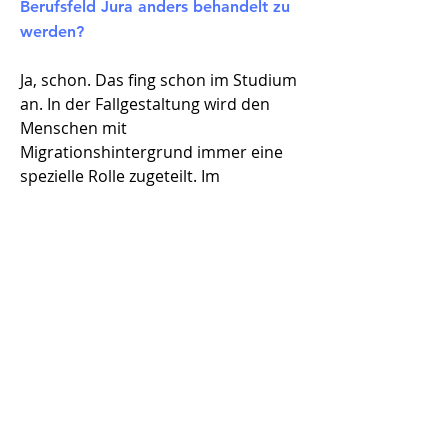
Berufsfeld Jura anders behandelt zu
werden?
Ja, schon. Das fing schon im Studium
an. In der Fallgestaltung wird den
Menschen mit
Migrationshintergrund immer eine
spezielle Rolle zugeteilt. Im
Referendariat geht es dann ähnlich
weiter. Als ich bei der
Staatsanwaltschaft war, hat mir mein
Ausbilder beispielsweise von einem
Spiel erzählt, das er regelmäßig mit
einer Richter-Kollegin spielt. Sie
nennt ihm das Delikt und er sagt ihr
die passende Nationalität des
Angeklagten oder der Angeklagten
dazu. Das zeigt ziemlich deutlich,
dass bestimmte Aspekte