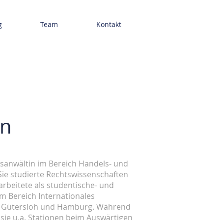
g
Team
Kontakt
n
tsanwältin im Bereich Handels- und
 Sie studierte Rechtswissenschaften
 arbeitete als studentische- und
im Bereich Internationales
in Gütersloh und Hamburg. Während
 sie u.a. Stationen beim Auswärtigen