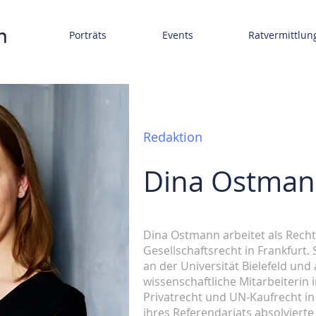
Porträts
Events
Ratvermittlun
Redaktion
Dina
Ostman
Dina Ostmann arbeitet als Rech
Gesellschaftsrecht in Frankfurt.
an der Universität Bielefeld und
wissenschaftliche Mitarbeiterin 
Privatrecht und UN-Kaufrecht 
ihres Referendariats absolvierte