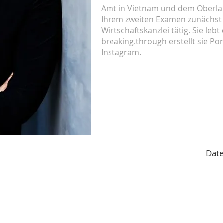
Amt in Vietnam und dem Oberl
Ihrem zweiten Examen zunächst i
Wirtschaftskanzlei tätig. Sie lebt
breaking.through erstellt sie Por
Instagram.
Date